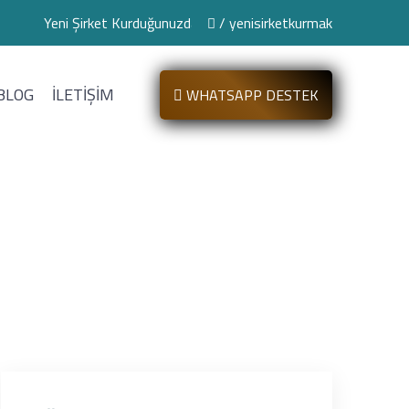
 Şirket Kurduğunuzda İhtiyacınız Olan Tüm Hizmetler
/ yenisirketkurmak
BLOG
İLETİŞİM
WHATSAPP DESTEK
nsı