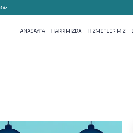
8 82
Yeni
ANASAYFA
HAKKIMIZDA
HİZMETLERİMİZ
kara Facebook Reklam Aja
Anasayfa
Blog
Ankara Facebook Reklam Ajansı