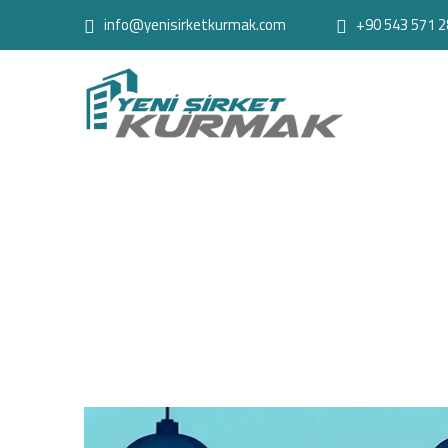
info@yenisirketkurmak.com
+90 543 571 2
An