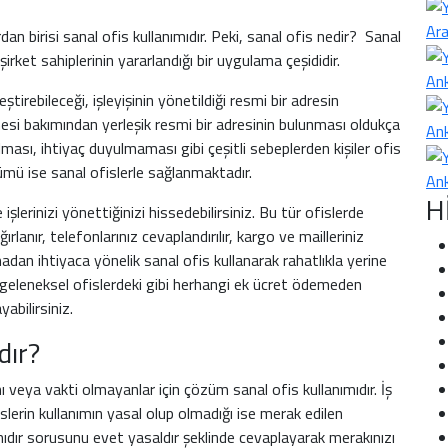
Ara
an birisi sanal ofis kullanımıdır. Peki, sanal ofis nedir? Sanal
ket sahiplerinin yararlandığı bir uygulama çeşididir.
Ank
eştirebileceği, işleyişinin yönetildiği resmi bir adresin
lmesi bakımından yerleşik resmi bir adresinin bulunması oldukça
Ank
ması, ihtiyaç duyulmaması gibi çeşitli sebeplerden kişiler ofis
mü ise sanal ofislerle sağlanmaktadır.
Ank
H
işlerinizi yönettiğinizi hissedebilirsiniz. Bu tür ofislerde
lanır, telefonlarınız cevaplandırılır, kargo ve mailleriniz
nmadan ihtiyaca yönelik sanal ofis kullanarak rahatlıkla yerine
kı geleneksel ofislerdeki gibi herhangi ek ücret ödemeden
abilirsiniz.
dır?
ı veya vakti olmayanlar için çözüm sanal ofis kullanımıdır. İş
islerin kullanımın yasal olup olmadığı ise merak edilen
mıdır sorusunu evet yasaldır şeklinde cevaplayarak merakınızı