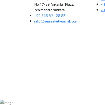
No:17/39 Arıkanlar Plaza
• 
Yenimahalle/Ankara
• 
+90 543 571 28 82
info@yenisirketkurmak.com