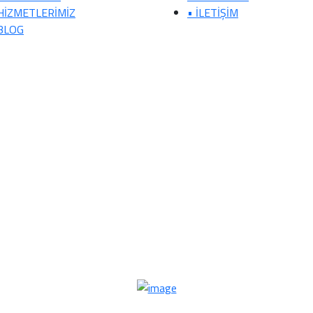
HİZMETLERİMİZ
• İLETİŞİM
BLOG
© 2021-2026 Yeni Şirket Kurmak, Tüm Hakları Saklıdır