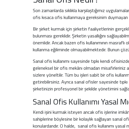
Son zamanlarda sıklıkla karşılaştığımız uygulamalard
ofis kısaca ofis kullanmaya gereksinim duymayan şir
Bir şirket kurmak için şirketin faaliyetlerinin gerçekl
bulunması gereklidir. Şirketin yasallığını sağlayabi
önemlidir. Ancak bazen ofis kullanımının masraflı ol
kullanma eğiliminde olmayabilmektedir. Bunun çözü
Sanal ofis kullanımı sayesinde tıpkı kendi ofisinizde 
geleneksel bir ofis mekânı olmadan misafirleriniz ağır
sizlere yöneltilir. Tüm bu işleri sabit bir ofis kulla
getirebilirsiniz. Ayrıca sanal ofisler sayesinde tıp
şirketinizin profesyonel bir şekilde yönetimini sağlay
Sanal Ofis Kullanımı Yasal Mı
Kendi işini kurmak isteyen ancak ofis işlerine imkân
sahiplerine böylesine bir kolaylık sağlayan sanal of
konulardandır. O halde, sanal ofis kullanımı yasal 