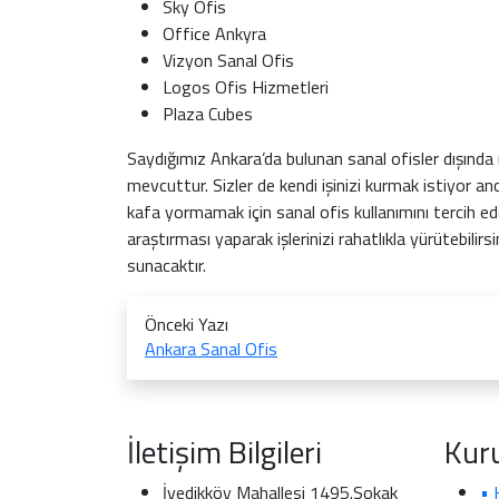
Sky Ofis
Office Ankyra
Vizyon Sanal Ofis
Logos Ofis Hizmetleri
Plaza Cubes
Saydığımız Ankara’da bulunan sanal ofisler dışında 
mevcuttur. Sizler de kendi işinizi kurmak istiyor an
kafa yormamak için sanal ofis kullanımını tercih ede
araştırması yaparak işlerinizi rahatlıkla yürütebilirsin
sunacaktır.
Önceki Yazı
Ankara Sanal Ofis
İletişim Bilgileri
Kur
İvedikköy Mahallesi 1495.Sokak
•