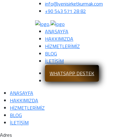
info@yenisirketkurmak.com
+90 543 571 28 82
ANASAYFA
HAKKIMIZDA
HİZMETLERİMİZ
BLOG
İLETİŞİM
WHATSAPP DESTEK
ANASAYFA
HAKKIMIZDA
HİZMETLERİMİZ
BLOG
İLETİŞİM
Adres