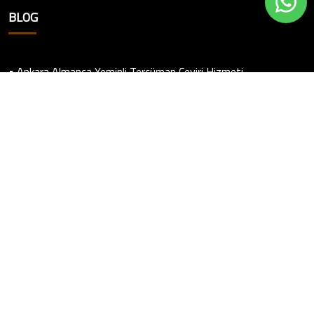
BLOG
• Ankara Almanca Yeminli Tercüman Çeviri Hizmeti
• Google Ads Dönüşüm Kurulumu Danışmanlığı
• ISO Belgeleri Nasıl Alınır
• Ankara Linkedin Reklam Ajansı
• Ankara Web Sitesi Yönetim Danışmanlığı
• Farsça Web Sitesi Yapan Firmalar
• Özel CRM Yazılımı Geliştiren Firmalar
• Siteler Web Sitesi Yapan Firmalar
© 2021-2026 Yeni Şirket Kurmak, Tüm Hakları Saklıdır