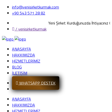
info@yenisirketkurmak.com
+90 543 571 28 82
Yeni Şirket Kurduğunuzda İhtiyacınız Olan
/ yenisirketkurmak
ANASAYFA
HAKKIMIZDA
HİZMETLERİMİZ
BLOG
İLETİŞİM
WHATSAPP DESTEK
ANASAYFA
HAKKIMIZDA
HİZMETLERİMİZ