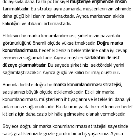
dolayısıyla daha fazla potansiyel
müşteriye erişmenize
imkân
tanımaktadır
. Bu strateji aynı zamanda müşterilerinizin zihninde
daha güçlü bir izlenim bırakmaktadır. Ayrıca markanızın akılda
kalıcılığını ve itibarını artırmaktadır.
Etkileyici bir marka konumlandırması, şirketinizin pazardaki
görünürlüğünü önemli ölçüde yükseltmektedir.
Doğru marka
konumlandırması
, hedef kitlenizin beklentilerine daha iyi cevap
vermenizi sağlamaktadır. Ayrıca müşteri
sadakatini de üst
düzeye çıkarmaktadır
. Bu sayede şirketiniz, sektördeki yerini
sağlamlaştıracaktır. Ayrıca güçlü ve kalıcı bir imaj oluşturur.
Bununla birlikte doğru bir
marka konumlandırması stratejisi
,
satışlarınızı büyük ölçüde etkilemektedir. Etkili bir marka
konumlandırması, müşterilerin ihtiyaçlarını ve isteklerini daha iyi
anlamanızı sağlamaktadır. Bu da ürün ya da hizmetlerinizin hedef
kitleniz için daha cazip bir hâle gelmesine olanak vermektedir.
Böylece doğru bir marka konumlandırması stratejisi sayesinde
satış grafiklerinizde gözle görülür bir artış yaşarsınız. Ayrıca