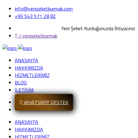
info@yenisirketkurmak.com
+90 543 571 28 82
Yeni Şirket Kurduğunuzda İhtiyacınız Ola
/ yenisirketkurmak
ANASAYFA
HAKKIMIZDA
HİZMETLERİMİZ
BLOG
İLETİŞİM
WHATSAPP DESTEK
ANASAYFA
HAKKIMIZDA
HİZMETLERİMİZ